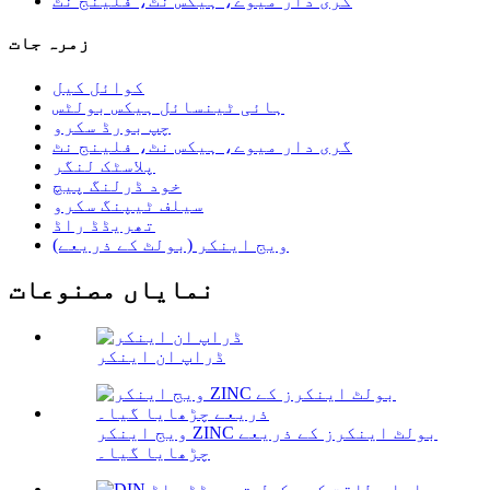
گری دار میوے، ہیکس نٹ، فلینج نٹ
زمرہ جات
کوائل کیل
ہائی ٹینسائل ہیکس بولٹس
چپ بورڈ سکرو
گری دار میوے، ہیکس نٹ، فلینج نٹ
پلاسٹک لنگر
خود ڈرلنگ پیچ
سیلف ٹیپنگ سکرو
تھریڈڈ راڈ
ویج اینکر (بولٹ کے ذریعے)
نمایاں مصنوعات
ڈراپ ان اینکر
ویج اینکر ZINC بولٹ اینکرز کے ذریعے
چڑھایا گیا۔