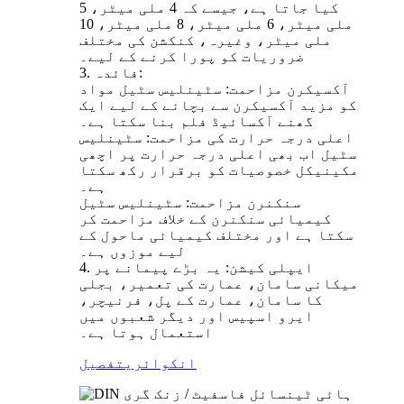
کیا جاتا ہے، جیسے کہ 4 ملی میٹر، 5
ملی میٹر، 6 ملی میٹر، 8 ملی میٹر، 10
ملی میٹر، وغیرہ، کنکشن کی مختلف
ضروریات کو پورا کرنے کے لیے۔
3. فائدہ:
آکسیکرن مزاحمت: سٹینلیس سٹیل مواد
کو مزید آکسیکرن سے بچانے کے لیے ایک
گھنے آکسائیڈ فلم بنا سکتا ہے۔
اعلی درجہ حرارت کی مزاحمت: سٹینلیس
سٹیل اب بھی اعلی درجہ حرارت پر اچھی
مکینیکل خصوصیات کو برقرار رکھ سکتا
ہے۔
سنکنرن مزاحمت: سٹینلیس سٹیل
کیمیائی سنکنرن کے خلاف مزاحمت کر
سکتا ہے اور مختلف کیمیائی ماحول کے
لیے موزوں ہے۔
4. ایپلی کیشن: یہ بڑے پیمانے پر
میکانی سامان، عمارت کی تعمیر، بجلی
کا سامان، عمارت کے پل، فرنیچر،
ایرو اسپیس اور دیگر شعبوں میں
استعمال ہوتا ہے۔
انکوائری
تفصیل