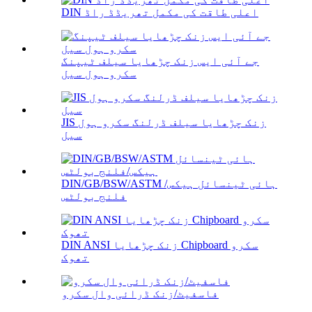
DIN اعلی طاقت کی مکمل تھریڈڈ راڈ
جے آئی ایس زنک چڑھایا سیلف ٹیپنگ
سکرو ہول سیل
JIS زنک چڑھایا سیلف ڈرلنگ سکرو ہول
سیل
DIN/GB/BSW/ASTM ہائی ٹینسائل ہیکس/
فلنج بولٹس
DIN ANSI زنک چڑھایا Chipboard سکرو
تھوک
فاسفیٹ/زنک ڈرائی وال سکرو