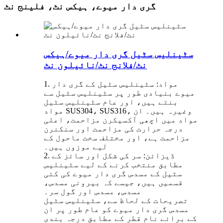
گری دار میوے، ہیکس نٹ، فلینج نٹ
سٹینلیس سٹیل گری دار میوے/ہیکس
نٹ/فلانج نٹ/نائیلون نٹ
1. مواد: سٹینلیس سٹیل کے گری دار
میوے بنیادی طور پر سٹینلیس سٹیل سے
بنتے ہیں، اور عام سٹینلیس سٹیل
مواد SUS304، SUS316، وغیرہ ہیں۔ ان
مواد میں اچھی آکسیکرن مزاحمت، اعلی
درجہ حرارت کی مزاحمت اور سنکنرن
مزاحمت ہے، اور مختلف سخت ماحول کے
لیے موزوں ہیں۔
2. ڈیزائن: سر کی شکل اور سائز کے
مطابق منتخب کرنے کے لیے سٹینلیس
سٹیل کے مسدس گری دار میوے کی کئی
قسمیں ہیں، جیسے کہ بیرونی مسدس،
مسدس، مسدس اور گول سر۔
تصریحات کے لحاظ سے، سٹینلیس سٹیل
مسدس گری دار میوے کو عام طور پر ان
کے برائے نام قطر کے مطابق درجہ بندی