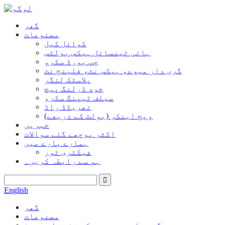
گھر
مصنوعات
کوائل کیل
ہائی ٹینسائل ہیکس بولٹس
چپ بورڈ سکرو
گری دار میوے، ہیکس نٹ، فلینج نٹ
پلاسٹک لنگر
خود ڈرلنگ پیچ
سیلف ٹیپنگ سکرو
تھریڈڈ راڈ
ویج اینکر (بولٹ کے ذریعے)
خبریں
اکثر پوچھے گئے سوالات
ہمارے بارے میں
فیکٹری ٹور
ہم سے رابطہ کریں۔
English
گھر
مصنوعات