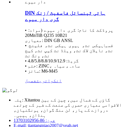
DIN ہائی ٹینسائل فاسفیٹ / زنک
گری دار میوے
• پروڈکٹ کا نام: گری دار میوے (مواد:
20MnTiB Q235 10B21
معیاری: DIN GB ANSL
• قسم:ہیکس نٹ، ہیوی ہیکس نٹ، فلینج
نٹ، نایلان لاک نٹ، ویلڈ نٹ کیپ نٹ، کیج
نٹ، ونگ نٹ
• گریڈ: 4.8/5.8/8.8/10.9/12.9
• ختم: ZINC، سادہ، سیاہ
• سائز: M6-M45
انکوائری
تفصیل
پتہ: Xitantou گاؤں کے شمال میں، چین کے بین
الاقوامی معیاری حصوں کی صنعت کے شہر کے چوتھے
دروازے کے پار، لن منگ گوان، یونگنیان،
ہنڈان، ہیبی۔
فون: 86-13703102956
E-mail: tiantangniao2007@yeah.net