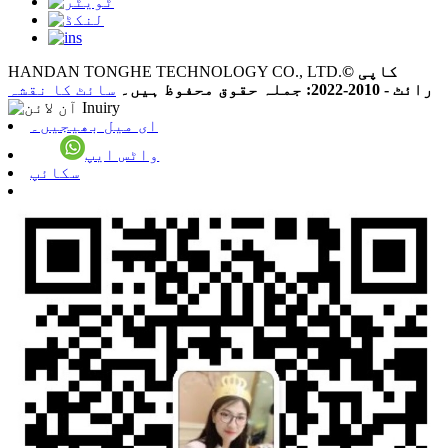
© کاپی
HANDAN TONGHE TECHNOLOGY CO., LTD.
رائٹ - 2010-2022: جملہ حقوق محفوظ ہیں۔
سائٹ کا نقشہ
ای میل بھیجیں۔
واٹس ایپ
سکائپ