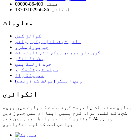
فیکس: 400-86-00000
اسکائپ: 86-13703102956
معلومات
کوائل کیل
ہائی ٹینسائل ہیکس بولٹس
چپ بورڈ سکرو
گری دار میوے، ہیکس نٹ، فلینج نٹ
پلاسٹک لنگر
خود ڈرلنگ پیچ
سیلف ٹیپنگ سکرو
تھریڈڈ راڈ
ویج اینکر (بولٹ کے ذریعے)
انکوائری
ہماری مصنوعات یا قیمت کی فہرست کے بارے میں پوچھ
گچھ کے لئے، براہ کرم ہمیں اپنا ای میل چھوڑ دیں
اور ہم 24 گھنٹوں کے اندر رابطے میں ہوں گے۔
پرائس لسٹ کے لیے انکوائری