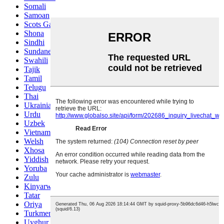
Somali
Samoan
Scots Gaelic
Shona
Sindhi
Sundanese
Swahili
Tajik
Tamil
Telugu
Thai
Ukrainian
Urdu
Uzbek
Vietnamese
Welsh
Xhosa
Yiddish
Yoruba
Zulu
Kinyarwanda
Tatar
Oriya
Turkmen
Uyghur